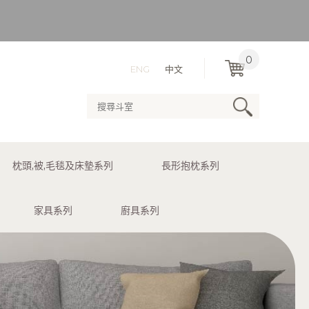
）
0
ENG
中文
用送貨服務。
枕頭,被,毛毯及床墊系列
長形抱枕系列
）
家具系列
廚具系列
用送貨服務。