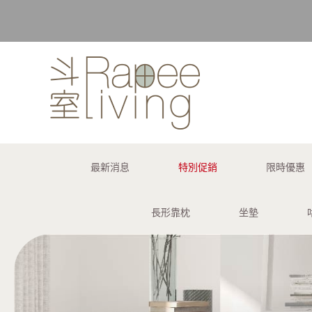
購買訂單 
最新消息
特別促銷
限時優惠
長形靠枕
坐墊
購買訂單 