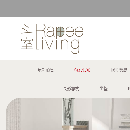
購買訂單 
最新消息
特別促銷
限時優惠
長形靠枕
坐墊
購買訂單 