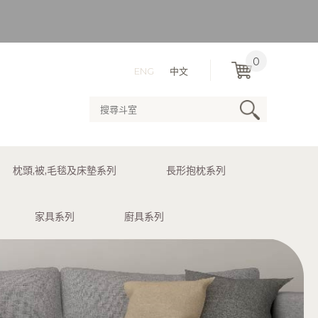
）
0
ENG
中文
用送貨服務。
枕頭,被,毛毯及床墊系列
長形抱枕系列
）
家具系列
廚具系列
用送貨服務。