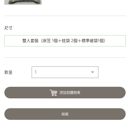
尺寸
雙人套裝（床笠 1個＋枕袋 2個＋標準被袋1個）
數量
添加到購物車
結帳