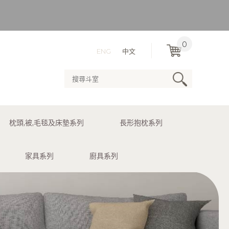
）
0
ENG
中文
用送貨服務。
枕頭,被,毛毯及床墊系列
長形抱枕系列
）
家具系列
廚具系列
用送貨服務。