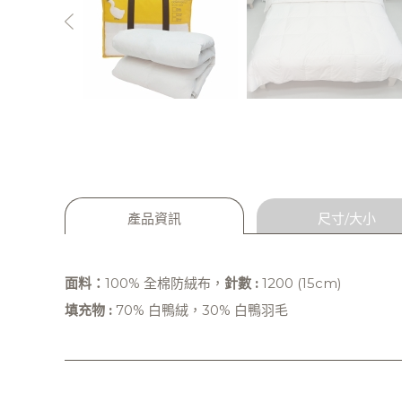
產品資訊
尺寸/大小
面料：
100% 全棉防絨布，
針數 :
1200 (15cm)
填充物 :
70% 白鴨絨，30% 白鴨羽毛