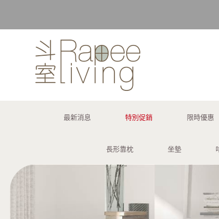
購買訂單 
最新消息
特別促銷
限時優惠
長形靠枕
坐墊
購買訂單 