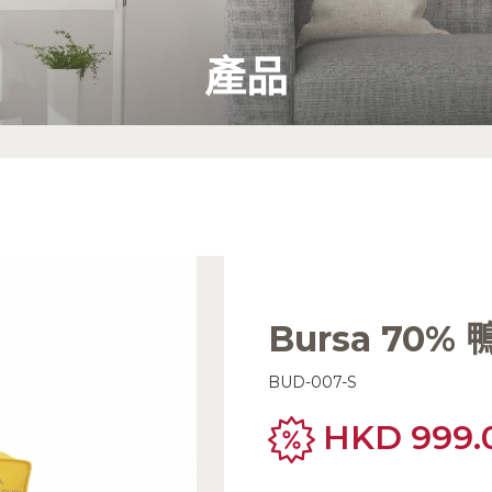
產品
Bursa 70%
BUD-007-S
HKD 999.